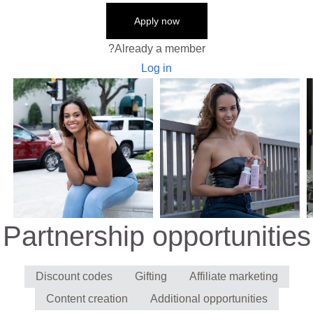
Apply now
Already a member?
Log in
Partnership opportunities
Discount codes
Gifting
Affiliate marketing
Content creation
Additional opportunities