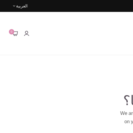
العربية
0
؟
We are
on y